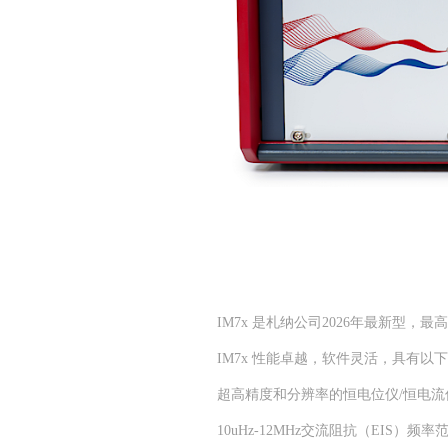
IM7x 是札纳公司2026年最新型，
IM7x 性能卓越，软件灵活，具有以
超高精度和分辨率的恒电位仪/恒电流
10uHz-12MHz交流阻抗（EIS）频率