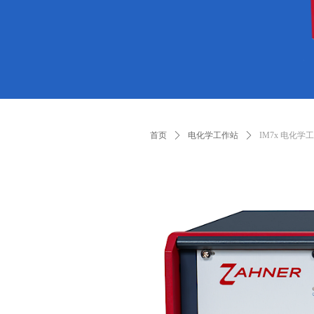
首页
ꄲ
电化学工作站
ꄲ
IM7x 电化学