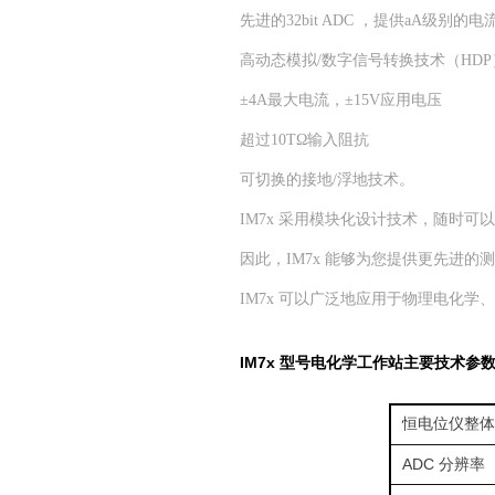
先进的32bit ADC ，提供aA级别的
高动态模拟/数字信号转换技术（HDP
±4A最大电流，±15V应用电压
超过10TΩ输入阻抗
可切换的接地/浮地技术。
IM7x 采用模块化设计技术，随时
因此，IM7x 能够为您提供更先进的测
IM7x 可以广泛地应用于物理电化
IM7x
型号电化学工作站主要技术参
恒电位仪整体
ADC
分辨率