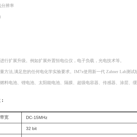
电流分辨率
）
可以进行扩展升级。例如扩展外置恒电位仪，电子负载，光电技术等。
量方法,满足您的任何电化学实验要求。IM7x使用新一代 Zahner La
学、燃料电池、锂电池、太阳能电池、隔膜、超级电容器、传感器、涂层、
数：
带宽
DC-15MHz
32 bit