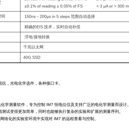
度
±0.1% of reading ± 0.05% of FS < 3 µA
or > 300 
时间
150ns－200μs in 5 steps
范围自动选择
EIS
精确的
技术，实时自动补偿
浮地/接地转换
千兆以太网
40G SSD
阻抗，光电化学选件，各种接口卡。
IM7
电化学测量软件，专为控制
恒电位仪及支持广泛的电化学测量而设计
础测试变得更加简单，同时也能够执行复杂的实验和扩展的测量序列。
IM7
在网络化的实验室环境中实现对
的远程查看与控制。