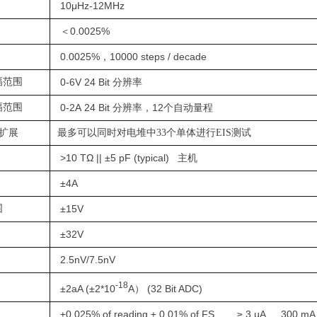
10μHz-12MHz
＜0.0025%
0.0025%，10000 steps / decade
幅范围
0-6V 24 Bit 分
辨率
幅范围
0-2A 24 Bit
12个
分辨率，
自动量程
试扩展
最多可以同时对电堆中33个单体进行EIS测试
>10 TΩ || ±5 pF (typical)
主机
±4A
围
±15V
±32V
2.5nV/7.5nV
-18
±2aA (±2*10
A） (32 Bit ADC)
±0.025% of reading ± 0.01% of FS ≥ 3 µ
A … 300 mA